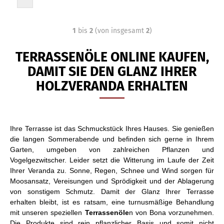
1
bis
2
(von insgesamt
2
)
TERRASSENÖLE ONLINE KAUFEN,
DAMIT SIE DEN GLANZ IHRER
HOLZVERANDA ERHALTEN
Ihre Terrasse ist das Schmuckstück Ihres Hauses. Sie genießen
die langen Sommerabende und befinden sich gerne in Ihrem
Garten, umgeben von zahlreichen Pflanzen und
Vogelgezwitscher. Leider setzt die Witterung im Laufe der Zeit
Ihrer Veranda zu. Sonne, Regen, Schnee und Wind sorgen für
Moosansatz, Vereisungen und Sprödigkeit und der Ablagerung
von sonstigem Schmutz. Damit der Glanz Ihrer Terrasse
erhalten bleibt, ist es ratsam, eine turnusmäßige Behandlung
mit unseren speziellen
Terrassenöle
n von Bona vorzunehmen.
Die Produkte sind rein pflanzlicher Basis und somit nicht