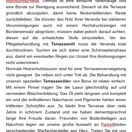
Reinigung&Pflege
. Oftmals ist eine einfache Seifenlauge und
eine Bürste zur Reinigung ausreichend. Danach ist die Terrasse
gründlich abzuspülen, damit keine fleckenbildenden Reste
zurückbleiben. Sie können das Holz Ihrer Veranda bei stärkeren
Verunreinigungen auch mit einem Hochdruckreiniger mit
Bürsteneinsatz abspritzen, müssen dabei jedoch darauf achten,
diesen auf die schwächste Stufe einzustellen. Vor der
Pflegebehandlung mit
Terrassenöl
muss die Veranda total
durchtrocknen. Suchen sie sich daher eine Schönwetterphase
aus, damit ein eventueller Regen zur Unzeit Ihre Anstrengungen
nicht unterminiert.
Normale Holzschutzlasuren sind für eine Terrassenversiegelung
nicht geeignet. Sie reiben sich unter Tritt ab. Die Behandlung mit
unseren speziellen
Terrassenöle
n von Bona ist relativ einfach.
Mit einem Pinsel tragen Sie die Lasur gleichmäßig auf und
vermeiden Bläschenbildung. Das Öl zieht langsam und komplett
ein und die enthaltenen Naturharze und Pigmente härten einen
trittfesten Schutzfilm aus. So bleibt Ihre Terrasse über viele
Jahre in schönem Zustand und sie haben dementsprechnd
lange Ihre Freude daran. Freunden von Bodenbelägen aus
Naturholz legen wir unsere große Auswahl an
Parkett
böden
verschiedenster Markenhersteller ans Herz. Treten Sie mit uns