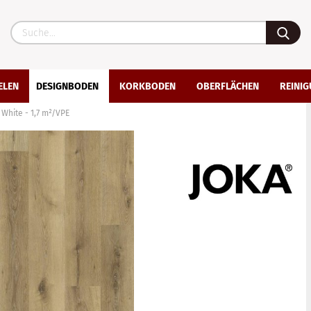
ELEN
DESIGNBODEN
KORKBODEN
OBERFLÄCHEN
REINIG
 White - 1,7 m²/VPE