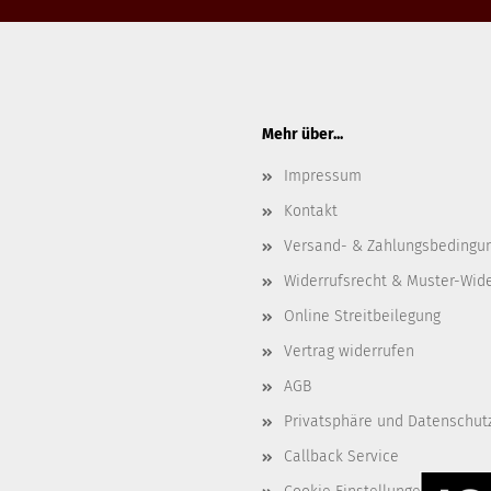
Mehr über...
Impressum
Kontakt
Versand- & Zahlungsbedingu
Widerrufsrecht & Muster-Wid
Online Streitbeilegung
Vertrag widerrufen
AGB
Privatsphäre und Datenschut
Callback Service